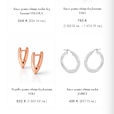
Бяло злато обеци без камъни
Бяло злато обици халки без
VIKI
камъни VELORA
785
€
268
€
(524.16 лв.)
(1 535.33 лв. – 1 674.19 лв.)
Розово злато обеци без камъни
Бяло злато обици халки
VIKI
JANET
822
€
459
€
(1 607.69 лв.)
(897.73 лв.)