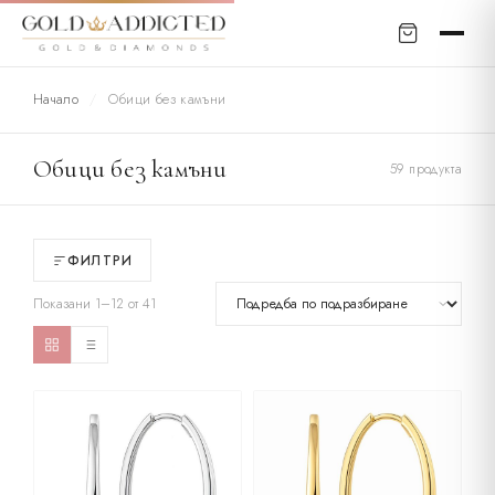
Начало
/
Обици без камъни
Обици без камъни
59 продукта
ФИЛТРИ
Показани 1–12 от 41