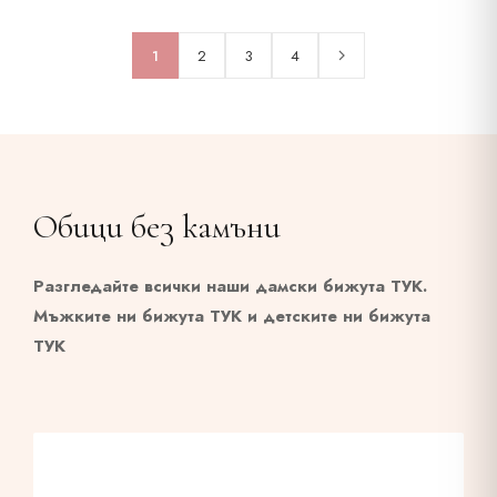
1
2
3
4
Обици без камъни
Разгледайте всички наши дамски бижута
ТУК
.
Мъжките ни бижута
ТУК
и детските ни бижута
ТУК