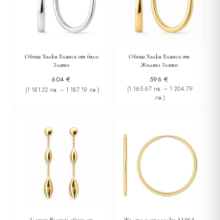
Обеци Халки Елипса от бяло
Обеци Халки Елипса от
Злато
Жълто Злато
604
€
596
€
(1 165.67 лв. – 1 204.79
(1 181.32 лв. – 1 187.19 лв.)
лв.)