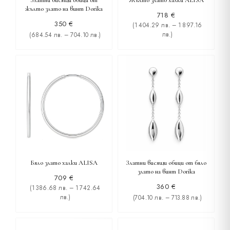
Златни висящи обици от
Жълто злато халки ALISA
жълто злато на винт Dorika
718
€
350
€
(1 404.29 лв. – 1 897.16
лв.)
(684.54 лв. – 704.10 лв.)
Бяло злато халки ALISA
Златни висящи обици от бяло
злато на винт Dorika
709
€
360
€
(1 386.68 лв. – 1 742.64
лв.)
(704.10 лв. – 713.88 лв.)