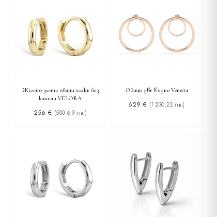
Жълто злато обици халки без
Обици две в едно Venetta
камъни VELORA
629
€
(1 230.22 лв.)
256
€
(500.69 лв.)