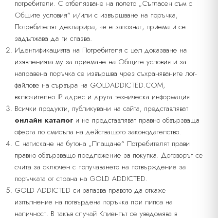
потребители. С отбелязване на полето „Съгласен съм с
Общите условия“ и/или с извършване на поръчка,
Потребителят декларира, че е запознат, приема и се
задължава да ги спазва.
Идентификацията на Потребителя с цел доказване на
изявленията му за приемане на Общите условия и за
направена поръчка се извършва чрез съхраняваните лог-
файлове на сървъра на GOLDADDICTED.COM,
включително IP адрес и друга техническа информация.
Всички продукти, публикувани на сайта, представляват
онлайн каталог
и не представляват правно обвързваща
оферта по смисъла на действащото законодателство.
С натискане на бутона „Плащане“ Потребителят прави
правно обвързващо предложение за покупка. Договорът се
счита за сключен с получаването на потвърждение за
поръчката от страна на GOLD ADDICTED.
GOLD ADDICTED си запазва правото да откаже
изпълнение на потвърдена поръчка при липса на
наличност. В такъв случай Клиентът се уведомява в