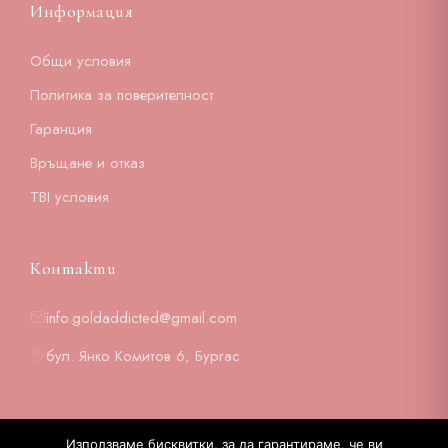
Информация
Общи условия
Политика за поверителност
Гаранция
Връщане и отказ
TBI условия
Контакти
info.goldaddicted@gmail.com
бул. Янко Комитов 6, Бургас
Използваме бисквитки, за да гарантираме, че ви