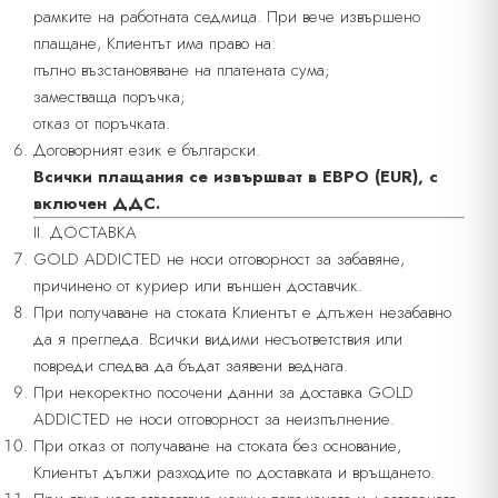
рамките на работната седмица. При вече извършено
плащане, Клиентът има право на:
пълно възстановяване на платената сума;
заместваща поръчка;
отказ от поръчката.
Договорният език е български.
Всички плащания се извършват в ЕВРО (EUR), с
включен ДДС.
II. ДОСТАВКА
GOLD ADDICTED не носи отговорност за забавяне,
причинено от куриер или външен доставчик.
При получаване на стоката Клиентът е длъжен незабавно
да я прегледа. Всички видими несъответствия или
повреди следва да бъдат заявени веднага.
При некоректно посочени данни за доставка GOLD
ADDICTED не носи отговорност за неизпълнение.
При отказ от получаване на стоката без основание,
Клиентът дължи разходите по доставката и връщането.