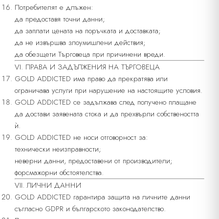
Потребителят е длъжен:
да предоставя точни данни;
да заплати цената на поръчката и доставката;
да не извършва злоумишлени действия;
да обезщети Търговеца при причинени вреди.
VI. ПРАВА И ЗАДЪЛЖЕНИЯ НА ТЪРГОВЕЦА
GOLD ADDICTED има право да прекратява или
ограничава услуги при нарушение на настоящите условия.
GOLD ADDICTED се задължава след получено плащане
да достави заявената стока и да прехвърли собствеността
ѝ.
GOLD ADDICTED не носи отговорност за:
технически неизправности;
неверни данни, предоставени от производители;
форсмажорни обстоятелства.
VII. ЛИЧНИ ДАННИ
GOLD ADDICTED гарантира защита на личните данни
съгласно GDPR и българското законодателство.