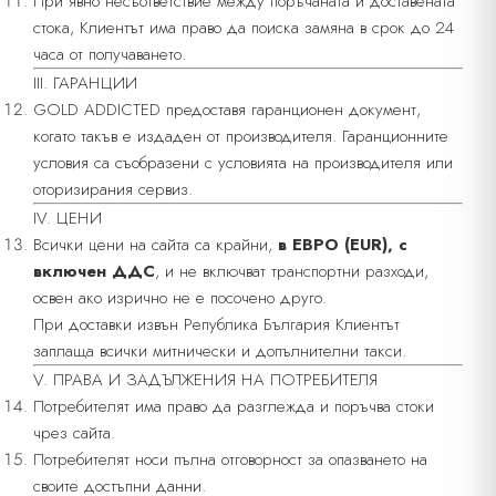
При явно несъответствие между поръчаната и доставената
стока, Клиентът има право да поиска замяна в срок до 24
часа от получаването.
III. ГАРАНЦИИ
GOLD ADDICTED предоставя гаранционен документ,
когато такъв е издаден от производителя. Гаранционните
условия са съобразени с условията на производителя или
оторизирания сервиз.
IV. ЦЕНИ
Всички цени на сайта са крайни,
в ЕВРО (EUR), с
включен ДДС
, и не включват транспортни разходи,
освен ако изрично не е посочено друго.
При доставки извън Република България Клиентът
заплаща всички митнически и допълнителни такси.
V. ПРАВА И ЗАДЪЛЖЕНИЯ НА ПОТРЕБИТЕЛЯ
Потребителят има право да разглежда и поръчва стоки
чрез сайта.
Потребителят носи пълна отговорност за опазването на
своите достъпни данни.