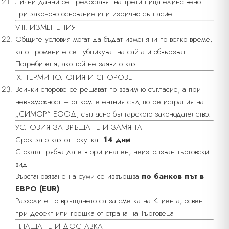
Лични данни се предоставят на трети лица единствено
при законово основание или изрично съгласие.
VIII. ИЗМЕНЕНИЯ
Общите условия могат да бъдат изменяни по всяко време,
като промените се публикуват на сайта и обвързват
Потребителя, ако той не заяви отказ.
IX. ТЕРМИНОЛОГИЯ И СПОРОВЕ
Всички спорове се решават по взаимно съгласие, а при
невъзможност – от компетентния съд по регистрация на
„СИМОР“ ЕООД, съгласно българското законодателство.
УСЛОВИЯ ЗА ВРЪЩАНЕ И ЗАМЯНА
Срок за отказ от покупка:
14 дни
Стоката трябва да е в оригинален, неизползван търговски
вид
Възстановяване на суми се извършва
по банков път в
ЕВРО (EUR)
Разходите по връщането са за сметка на Клиента, освен
при дефект или грешка от страна на Търговеца
ПЛАЩАНЕ И ДОСТАВКА