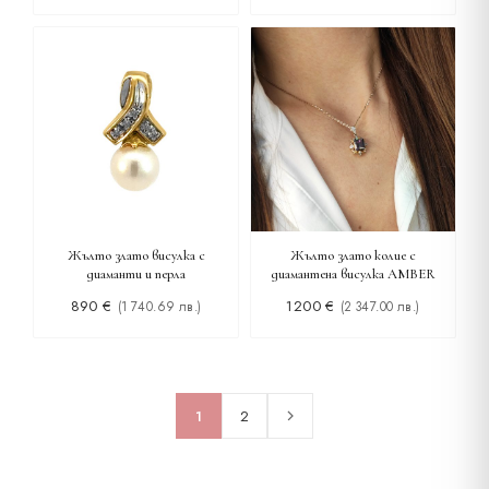
Жълто злато висулка с
Жълто злато колие с
диаманти и перла
диамантена висулка AMBER
890
€
1200
€
(1 740.69 лв.)
(2 347.00 лв.)
1
2