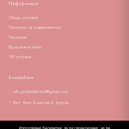
Информация
Общи условия
Политика за поверителност
Гаранция
Връщане и отказ
TBI условия
Контакти
info.goldaddicted@gmail.com
бул. Янко Комитов 6, Бургас
Използваме бисквитки, за да гарантираме, че ви