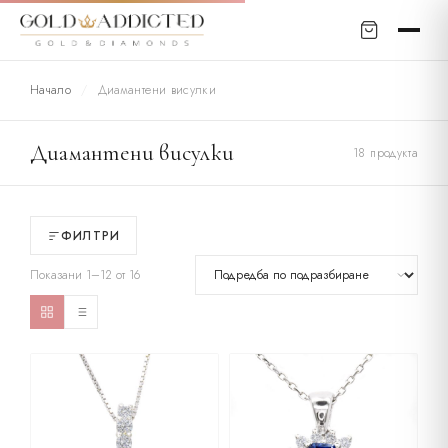
Начало
/
Диамантени висулки
Диамантени висулки
18 продукта
ФИЛТРИ
Показани 1–12 от 16