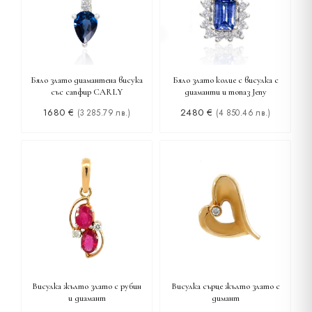
Бяло злато диамантена висука
Бяло злато колие с висулка с
със сапфир CARLY
диаманти и топаз Jeny
1680
€
2480
€
(3 285.79 лв.)
(4 850.46 лв.)
Висулка жълто злато с рубин
Висулка сърце жълто злато с
и диамант
димант