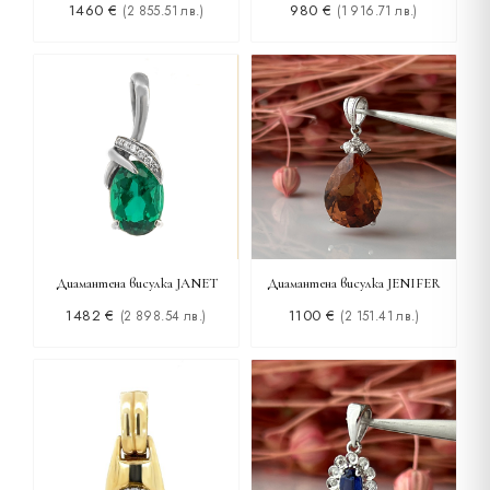
1460
€
980
€
(2 855.51 лв.)
(1 916.71 лв.)
Диамантена висулка JANET
Диамантена висулка JENIFER
1482
€
1100
€
(2 898.54 лв.)
(2 151.41 лв.)