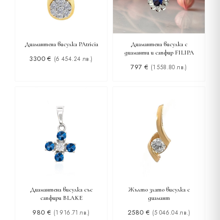
Диамантена висулка PAtricia
Диамантена висулка с
диаманти и сапфир FILIPA
3300
€
(6 454.24 лв.)
797
€
(1 558.80 лв.)
Жълто злато висулка с
Диамантена висулка със
диамант
сапфири BLAKE
2580
€
980
€
(5 046.04 лв.)
(1 916.71 лв.)