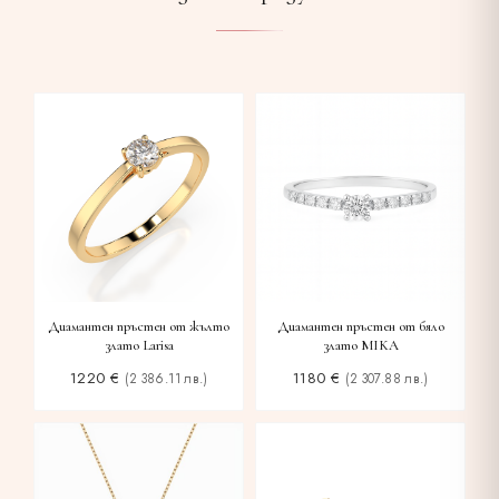
Диамантен пръстен от жълто
Диамантен пръстен от бяло
злато Larisa
злато MIKA
1220
€
1180
€
(2 386.11 лв.)
(2 307.88 лв.)