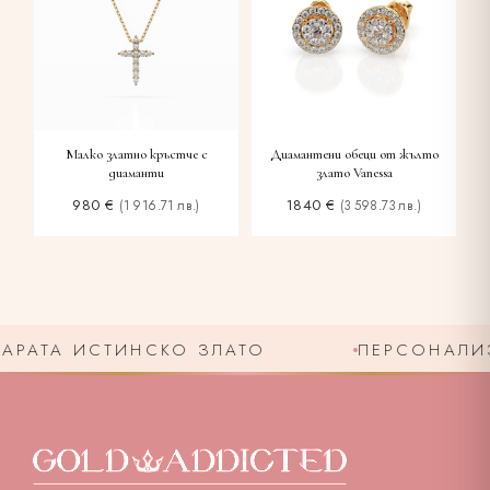
Малко златно кръстче с
Диамантени обеци от жълто
диаманти
злато Vanessa
980
€
1840
€
(1 916.71 лв.)
(3 598.73 лв.)
РАТА ИСТИНСКО ЗЛАТО
ПЕРСОНАЛИЗИ