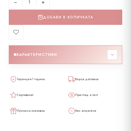
−
+
ДОБАВИ В КОЛИЧКАТА
ХАРАКТЕРИСТИКИ
Код
192955
Гаранция 1 година
Бърза доставка
Тегло
4.22 гр
Сертификат
Преглед и тест
Проба
585K
Луксозна опаковка
Без алергени
Карат
14
Диамант карат
0.08 ct