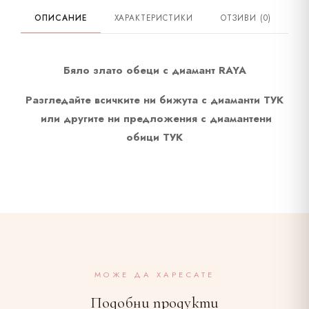
ОПИСАНИЕ
ХАРАКТЕРИСТИКИ
ОТЗИВИ (0)
Диамант честота
G VS - SI
Материал
Бяло злато
Бяло злато обеци с диамант RAYA
Разгледайте всичките ни бижута с диаманти
ТУК
или другите ни предложения с диамантени
обици
ТУК
МОЖЕ ДА ХАРЕСАТЕ
Подобни продукти