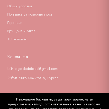
Общи условия
Политика за поверителност
Гаранция
Връщане и отказ
TBI условия
Контакти
info.goldaddicted@gmail.com
бул. Янко Комитов 6, Бургас
Използваме бисквитки, за да гарантираме, че ви
предоставяме най-доброто изживяване на нашия уебсайт.
© 2026 GOLD ADDICTED. Всички права запазени.