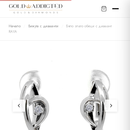
Начало
/
Бижута с диаманти
/
Бяло злато обеци с диамант
RAYA