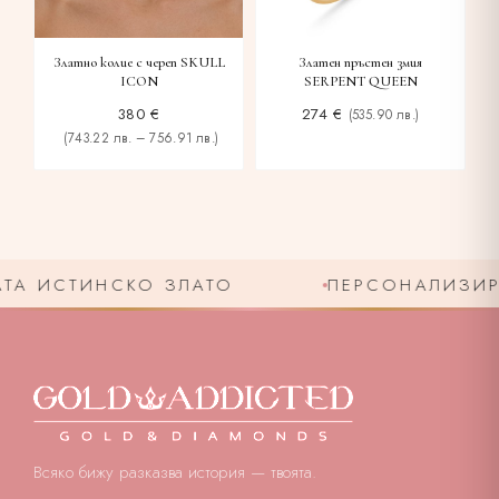
Златен пръстен змия
Златно колие с череп SKULL
SERPENT QUEEN
ICON
274
€
380
€
(535.90 лв.)
(743.22 лв. – 756.91 лв.)
А ИСТИНСКО ЗЛАТО
ПЕРСОНАЛИЗИРАН
Всяко бижу разказва история — твоята.