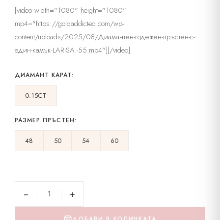
[video width="1080" height="1080"
mp4="https://goldaddicted.com/wp-
content/uploads/2025/08/Диамантен-годежен-пръстен-с-
един-камък-LARISA.-55.mp4"][/video]
ДИАМАНТ КАРАТ:
0.15CT
РАЗМЕР ПРЪСТЕН:
48
50
54
60
−
+
ДОБАВИ В КОЛИЧКАТА