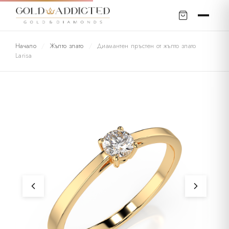
Начало
/
Жълто злато
/
Диамантен пръстен от жълто злато
Larisa