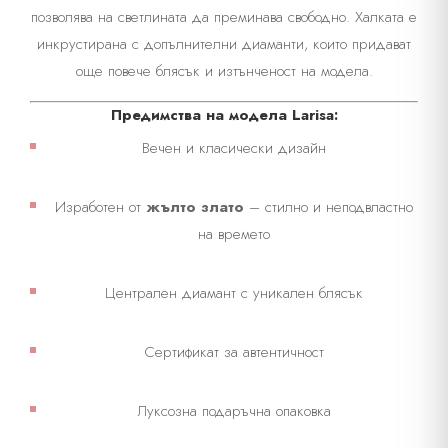
позволява на светлината да преминава свободно. Халката е
инкрустирана с допълнителни диаманти, които придават
още повече блясък и изтънченост на модела.
Предимства на модела
Larisa
:
Вечен и класически дизайн
Изработен от
жълто злато
– стилно и неподвластно
на времето
Централен диамант с уникален блясък
Сертификат за автентичност
Луксозна подаръчна опаковка