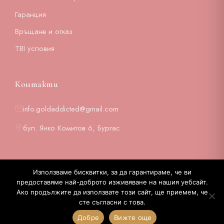
Гаранция
Връщане и отказ
TBI условия
Контакти
info.goldaddicted@gmail.com
бул. Янко Комитов 6, Бургас
Използваме бисквитки, за да гарантираме, че ви
предоставяме най-доброто изживяване на нашия уебсайт.
© 2026 GOLD ADDICTED. Всички права запазени.
Ако продължите да използвате този сайт, ще приемем, че
Website by {a}Superstition
сте съгласни с това.
VISA
ECONT
Добре
Вижте още