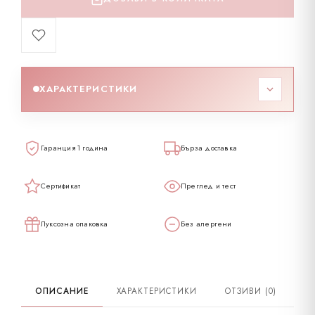
ХАРАКТЕРИСТИКИ
Код
518449
Гаранция 1 година
Бърза доставка
Тегло
1.26 – 1.58 гр
Сертификат
Преглед и тест
Карат
14
Луксозна опаковка
Без алергени
Проба
585K
Диамант карат
0.15CT
ОПИСАНИЕ
ХАРАКТЕРИСТИКИ
ОТЗИВИ (0)
Диамант честота
G SI