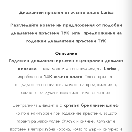
Материал
Жълто злато
Диамантен пръстен от жълто злато Larisa
Разгледайте новите ни предложения от подобни
Размер пръстен
48, 50, 54, 60
диамантени пръстени ТУК
или
предложения на
годежни диамантени пръстени ТУК
Описание
Годежен диамантен пръстен с централен диамант
– класика
– така можем да опишем модела
Larisa
,
изработен от
14K жълто злато
. Това е пръстен,
създаден за специалния момент на предложението,
когато всяка дума и всеки жест имат значение.
Централният диамант е с
кръгъл брилянтен шлиф
,
който е най-търсен при годежните пръстени, защото
гарантира максимален блясък и сияние. Камъкът е
поставен в четиризъбна корона, която го държи сигурно и