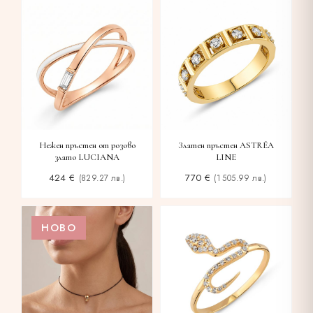
Нежен пръстен от розово
Златен пръстен ASTRÉA
злато LUCIANA
LINE
424
€
770
€
(829.27 лв.)
(1 505.99 лв.)
НОВО