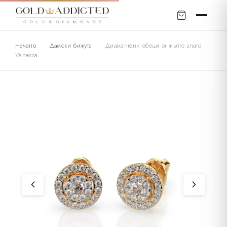
Начало
/
Дамски бижута
/
Диамантени обеци от жълто злато
Vanessa