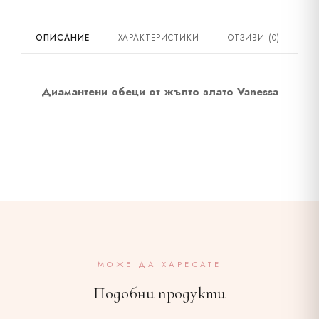
Диамант карат
0.22CT-48
ОПИСАНИЕ
ХАРАКТЕРИСТИКИ
ОТЗИВИ (0)
Диамант карат 2
0.06CT-2
Диамант честота
G SI
Диамантени обеци от жълто злато Vanessa
МОЖЕ ДА ХАРЕСАТЕ
Подобни продукти