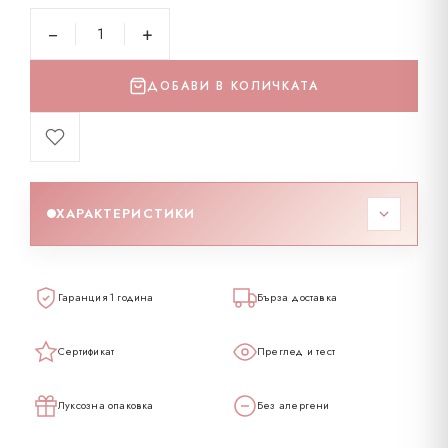
−
+
ДОБАВИ В КОЛИЧКАТА
ХАРАКТЕРИСТИКИ
Код
167523
Гаранция 1 година
Бърза доставка
Тегло
2.05 гр
Сертификат
Преглед и тест
Карат
14
Луксозна опаковка
Без алергени
Проба
585