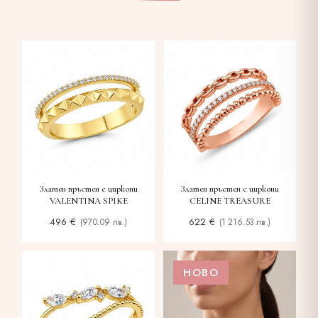
Златен пръстен с циркони
Златен пръстен с циркони
VALENTINA SPIKE
CELINE TREASURE
496
€
622
€
(970.09 лв.)
(1 216.53 лв.)
НОВО