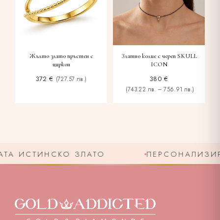
Жълто злато пръстен с
Златно колие с череп SKULL
циркон
ICON
372
€
380
€
(727.57 лв.)
(743.22 лв. – 756.91 лв.)
ТА ИСТИНСКО ЗЛАТО
ПЕРСОНАЛИЗИРА