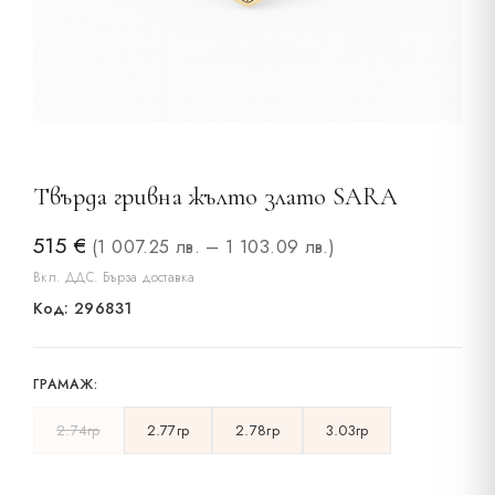
Твърда гривна жълто злато SARA
515
€
(1 007.25 лв. – 1 103.09 лв.)
Вкл. ДДС. Бърза доставка
Код: 296831
ГРАМАЖ:
2.74гр
2.77гр
2.78гр
3.03гр