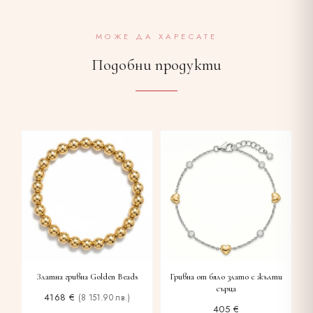
МОЖЕ ДА ХАРЕСАТЕ
Подобни продукти
Златна гривна Golden Beads
Гривна от бяло злато с жълти
сърца
4168
€
(8 151.90 лв.)
405
€