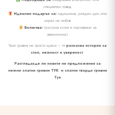
специален повод
Идеален подарък за:
годишнина, рожден ден или
израз на любов
Включва:
луксозна кутия и сертификат за
автентичност
Тази гривна не просто краси – тя
разказва история за
стил, нежност и увереност
.
Разгледахде ли новите ни предложения за
нежни златни гривни ТУК
и
златни твърди гривни
Тук