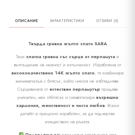
Материал
Жълто злато
ОПИСАНИЕ
ХАРАКТЕРИСТИКИ
ОТЗИВИ (0)
Камък
Перламута
Диаметър на гривната
5.5см х 5.3см
Твърда гривна жълто злато SARA
Тази
златна гривна със сърце от перламута
е
въплъщение на нежност и изтънченост. Изработена от
висококачествено 14K жълто злато
, тя комбинира
минимализъм с блясък, който никога не избледнява.
Сърцевината от
естествен перламутър
придава
уникален, мек отблясък и символизира
вътрешна
хармония, женственост и чиста любов
. Всеки
детайл е прецизно изработен, за да подчертае
изяществото на ръката.
Подходяща за:
ежедневна елегантност или