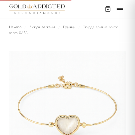
Начало
/
Бижута за жени
/
Гривни
/
Твърда гривна жълто
злато SARA