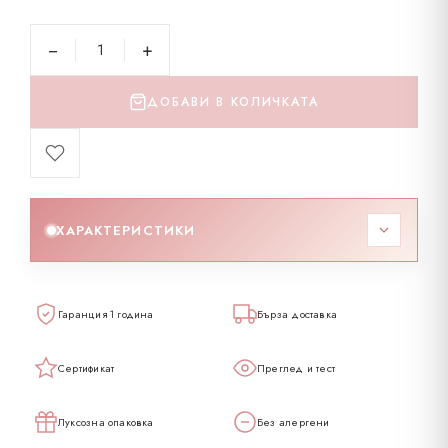
−
+
ДОБАВИ В КОЛИЧКАТА
ХАРАКТЕРИСТИКИ
Код
296831
Гаранция 1 година
Бърза доставка
Тегло
2.77 – 3.03 гр
Сертификат
Преглед и тест
Карат
14
Луксозна опаковка
Без алергени
Проба
585K