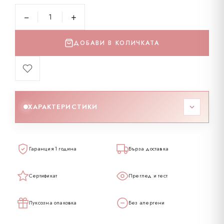
−
+
ДОБАВИ В КОЛИЧКАТА
ХАРАКТЕРИСТИКИ
Код
496274
Гаранция 1 година
Бърза доставка
Тегло
2.38 гр
Сертификат
Преглед и тест
Проба
585K
Луксозна опаковка
Без алергени
Карат
14