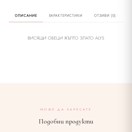
Камък
Циркон
ОПИСАНИЕ
ХАРАКТЕРИСТИКИ
ОТЗИВИ (0)
Закопчаване
На винт
Материал
Жълто злато
ВИСЯЩИ ОБЕЦИ ЖЪЛТО ЗЛАТО ALYS
Дължина
2.5 см
МОЖЕ ДА ХАРЕСАТЕ
Подобни продукти