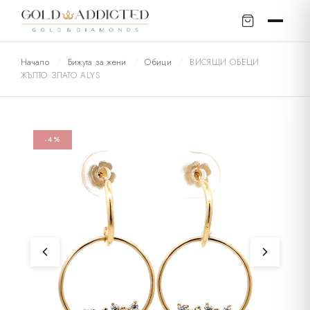
Начало
/
Бижута за жени
/
Обици
/
ВИСЯЩИ ОБЕЦИ
ЖЪЛТО ЗЛАТО ALYS
-4%