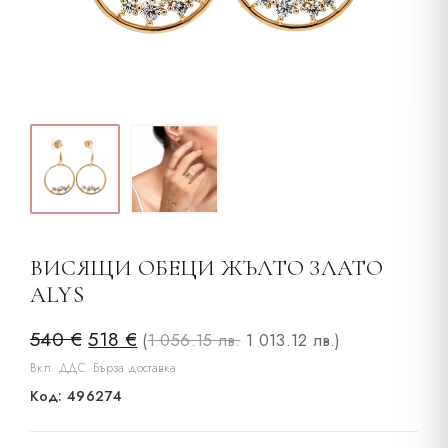
ВИСЯЩИ ОБЕЦИ ЖЪЛТО ЗЛАТО
ALYS
Original
Текущата
540
€
518
€
(
1 056.15 лв.
1 013.12 лв.
)
price
цена
Вкл. ДДС. Бърза доставка
Код: 496274
was:
е:
540 €.
518 €.