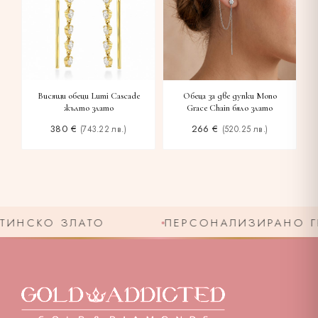
Висящи обеци Lumi Cascade
Обеца за две дупки Mono
жълто злато
Grace Chain бяло злато
380
€
266
€
(743.22 лв.)
(520.25 лв.)
ИНСКО ЗЛАТО
ПЕРСОНАЛИЗИРАНО ГРА