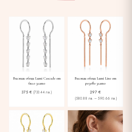
Висящи обеци Lumi Cascade от
Висящи обеци Lumi Line от
бяло злато
розово злато
375
€
297
€
(733.44 лв.)
(580.88 лв. – 590.66 лв.)