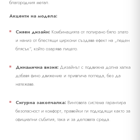
благородния метал.
Акценти на модела:
Сияен дизайн:
Комбинацията от полирано бяло злато
и наниз от блестящи циркони създава ефект на „леден
блясък“, който озарява лицето.
Динамична визия:
Дизайнът с подвижна долна халка
добавя фино движение и привлича погледа, без да
натежава.
Сигурна закопчалка:
Винтовата система гарантира
безопасност и комфорт, правейки ги подходящи както за
официални събития, така и за деловата среда.