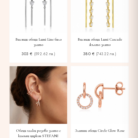
Висящи обеци Lumi Line бяло
Висящи обеци Lumi Cascade
злато
жълто злато
303
€
380
€
(592.62 лв.)
(743.22 лв.)
Обеци халки розово злато с
Златни обеци Circle Glow Rose
камъни циркон STEFANI