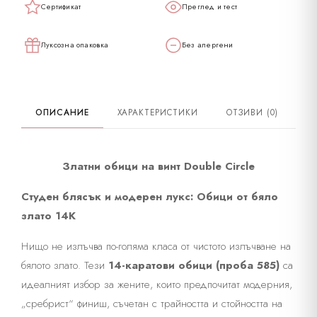
Сертификат
Преглед и тест
Карат
14
Луксозна опаковка
Без алергени
Проба
585K
Камък
Циркон
ОПИСАНИЕ
ХАРАКТЕРИСТИКИ
ОТЗИВИ (0)
Закопчаване
На винт
Материал
Бяло злато
Златни обици на винт Double Circle
Студен блясък и модерен лукс: Обици от бяло
злато 14К
Нищо не излъчва по-голяма класа от чистото излъчване на
бялото злато. Тези
14-каратови обици (проба 585)
са
идеалният избор за жените, които предпочитат модерния,
„сребрист“ финиш, съчетан с трайността и стойността на