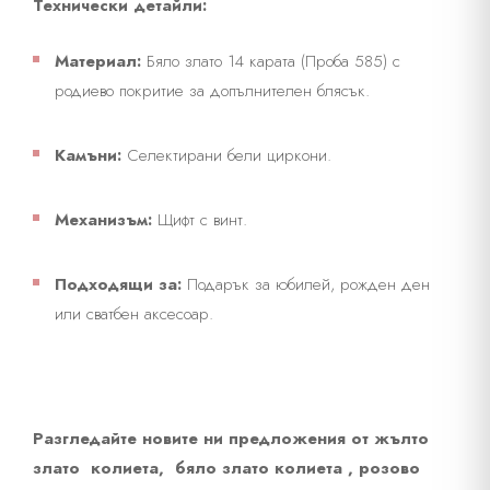
Технически детайли:
Материал:
Бяло злато 14 карата (Проба 585) с
родиево покритие за допълнителен блясък.
Камъни:
Селектирани бели циркони.
Механизъм:
Щифт с винт.
Подходящи за:
Подарък за юбилей, рожден ден
или сватбен аксесоар.
Разгледайте новите ни предложения от жълто
злато колиета
,
бяло злато колиета
,
розово