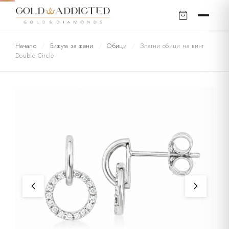
Начало
/
Бижута за жени
/
Обици
/
Златни обици на винт
Double Circle