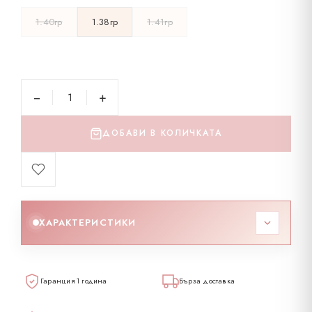
1.40гр
1.38гр
1.41гр
−
+
ДОБАВИ В КОЛИЧКАТА
ХАРАКТЕРИСТИКИ
Код
129385
Гаранция 1 година
Бърза доставка
Тегло
1.38 гр