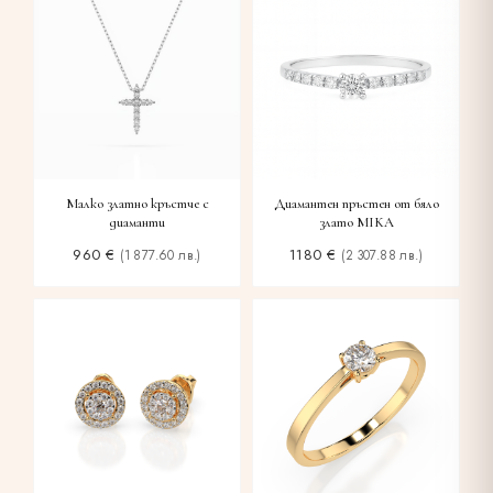
Малко златно кръстче с
Диамантен пръстен от бяло
диаманти
злато MIKA
960
€
1180
€
(1 877.60 лв.)
(2 307.88 лв.)