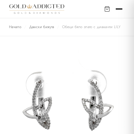
Начало
/
Дамски бижута
/
Обеци бяло злато с диаманти LILY