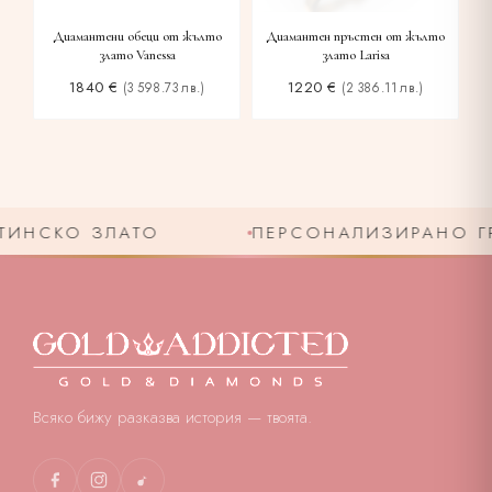
Диамантени обеци от жълто
Диамантен пръстен от жълто
злато Vanessa
злато Larisa
1840
€
1220
€
(3 598.73 лв.)
(2 386.11 лв.)
НСКО ЗЛАТО
ПЕРСОНАЛИЗИРАНО ГРА
Всяко бижу разказва история — твоята.